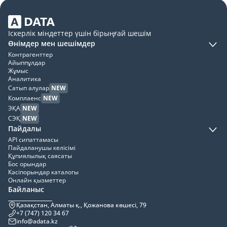
Іскерлік міндеттер үшін бірыңғай шешім
Өнімдер мен шешімдер
Контрагенттер
Айыппұлдар
Жұмыс
Аналитика
Сатып алулар
NEW
Комплаенс
NEW
ЭҚА
NEW
СЭҚ
NEW
Пайдалы
API сипаттамасы
Пайдаланушы келісімі
Құпиялылық саясаты
Бос орындар
Кәсіпорындар каталогы
Онлайн қызметтер
Байланыс
Қазақстан, Алматы қ., Қожанова көшесі, 79
+7 (747) 120 34 67
info@adata.kz