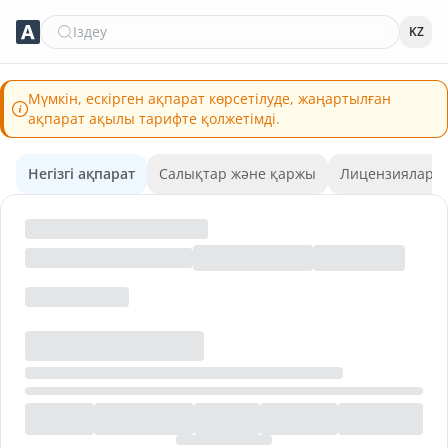
Іздеу
KZ
Мүмкін, ескірген ақпарат көрсетілуде, жаңартылған
ақпарат ақылы тарифте қолжетімді.
Негізгі ақпарат
Салықтар және қаржы
Лицензиялар