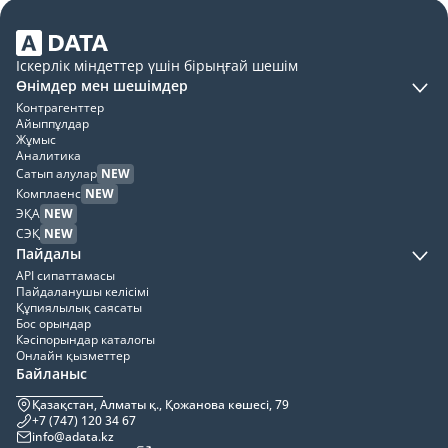
Іскерлік міндеттер үшін бірыңғай шешім
Өнімдер мен шешімдер
Контрагенттер
Айыппұлдар
Жұмыс
Аналитика
Сатып алулар
NEW
Комплаенс
NEW
ЭҚА
NEW
СЭҚ
NEW
Пайдалы
API сипаттамасы
Пайдаланушы келісімі
Құпиялылық саясаты
Бос орындар
Кәсіпорындар каталогы
Онлайн қызметтер
Байланыс
Қазақстан, Алматы қ., Қожанова көшесі, 79
+7 (747) 120 34 67
info@adata.kz