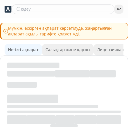
Іздеу
KZ
Мүмкін, ескірген ақпарат көрсетілуде, жаңартылған
ақпарат ақылы тарифте қолжетімді.
Негізгі ақпарат
Салықтар және қаржы
Лицензиялар