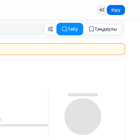
Кіру
KZ
Табу
Таңдаулы