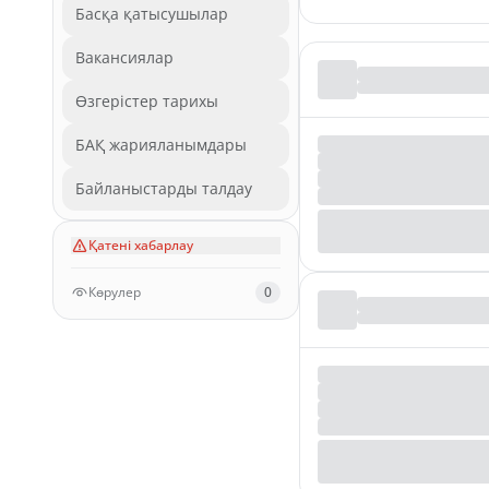
Басқа қатысушылар
Вакансиялар
Өзгерістер тарихы
БАҚ жарияланымдары
Байланыстарды талдау
Қатені хабарлау
Көрулер
0