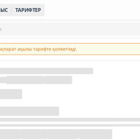
НЫС
ТАРИФТЕР
з
 ақпарат ақылы тарифте қолжетімді.