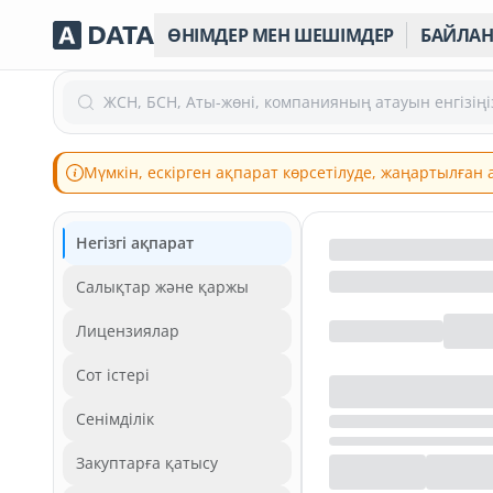
ӨНІМДЕР МЕН ШЕШІМДЕР
БАЙЛА
ЖСН, БСН, Аты-жөні, компанияның атауын енгізіңі
Мүмкін, ескірген ақпарат көрсетілуде, жаңартылған
Негізгі ақпарат
Салықтар және қаржы
Лицензиялар
Сот істері
Сенімділік
Закуптарға қатысу