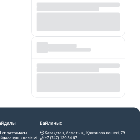
айдалы
Байланыс
I сипаттамасы
Қазақстан, Алматы қ., Қожанова көшесі, 79
йдаланушы келісімі
+7 (747) 120 34 67