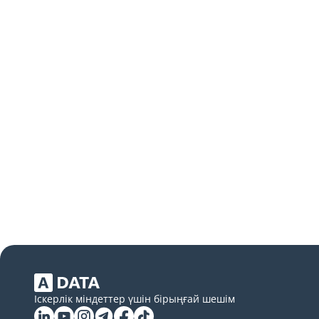
Іскерлік міндеттер үшін бірыңғай шешім
Linkedin
YouTube
Instagram
Telegram
Facebook
Tiktok