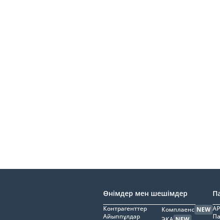
Өнімдер мен шешімдер
П
Контрагенттер
AP
Комплаенс
NEW
Айыппұлдар
Па
ЭҚА
NEW