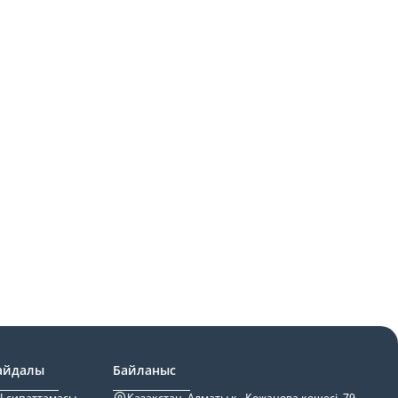
айдалы
Байланыс
I сипаттамасы
Қазақстан, Алматы қ., Қожанова көшесі, 79