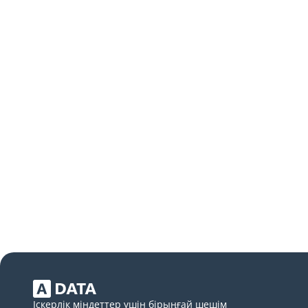
Іскерлік міндеттер үшін бірыңғай шешім