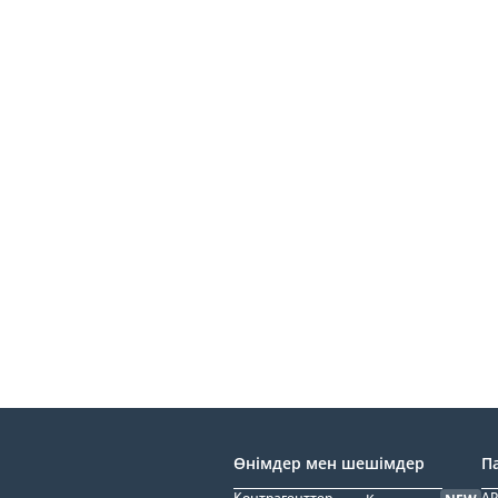
Өнімдер мен шешімдер
П
Контрагенттер
AP