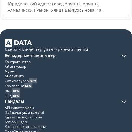
Юридический адрес: город Алматы, Алматы,
Алмалинский Район, Улица Байтурсынова, 1а.
Іскерлік міндеттер үшін бірыңғай шешім
Өнімдер мен шешімдер
Контрагенттер
Айыппұлдар
Жұмыс
Аналитика
Сатып алулар
NEW
Комплаенс
NEW
ЭҚА
NEW
СЭҚ
NEW
Пайдалы
API сипаттамасы
Пайдаланушы келісімі
Құпиялылық саясаты
Бос орындар
Кәсіпорындар каталогы
Онлайн қызметтер