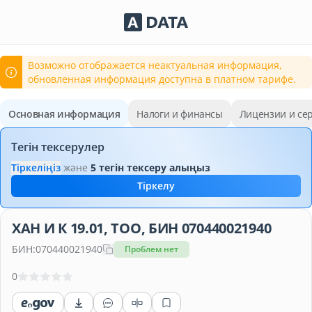
Сервисы Adata.kz
Возможно отображается неактуальная информация,
обновленная информация доступна в платном тарифе.
Основная информация
Налоги и финансы
Лицензии и се
Тегін тексерулер
Тіркеліңіз
және
5 тегін тексеру алыңыз
Тіркелу
ХАН И К 19.01, ТОО, БИН 070440021940
БИН:
070440021940
Проблем нет
0