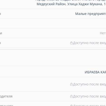
Медеуский Район, Улица Хаджи Мукана, 16
я
Малые предприяти
ти
Нет
b
Доступно после вхо
ИБРАЕВА К
Доступно после вхо
одителя
Доступно после вхо
омпаниях
Доступно после вхо