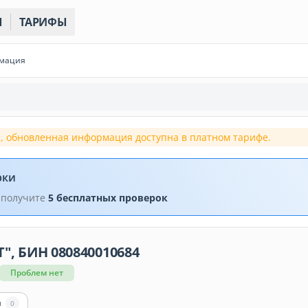
Ы
ТАРИФЫ
рмация
, обновленная информация доступна в платном тарифе.
рки
 получите
5 бесплатных проверок
", БИН 080840010684
Проблем нет
ы
0