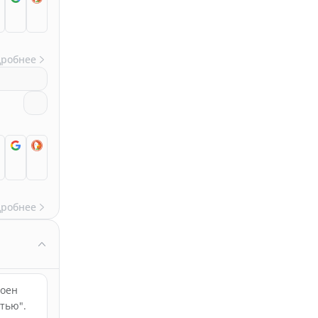
дробнее
дробнее
воен
тью".