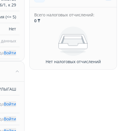
/1, к 29
Всего налоговых отчислений:
я (<= 5)
0 ₸
Нет
 данных
да
Войти
Нет налоговых отчислений
АРЛЫГАШ
да
Войти
да
Войти
да
Войти