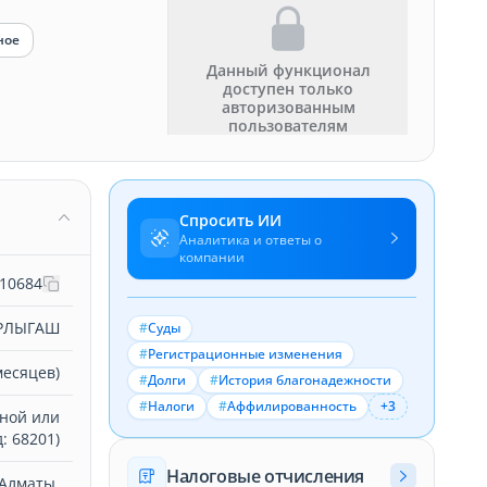
ное
Данный функционал
доступен только
авторизованным
пользователям
Спросить ИИ
Аналитика и ответы о
компании
10684
АРЛЫГАШ
#
Суды
#
Регистрационные изменения
месяцев)
#
Долги
#
История благонадежности
#
Налоги
#
Аффилированность
+3
нной или
: 68201)
Налоговые отчисления
Алматы,