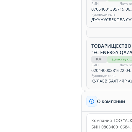
БИН
Дата р
070640013957
19.06.
Руководитель
ДЖУНУСБЕКОВА СА
ТОВАРИЩЕСТВО
"EC ENERGY QAZ
ЮЛ
Действую
БИН
Дата р
020440002816
22.04.
Руководитель
КУЛАЕВ БАХТИЯР 
О компании
Компания ТОО "AcKo
БИН 080840010684.