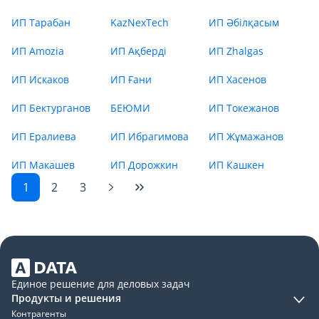
ИП Тарабан
KazNexTech
ИП Әбілқасым
ИП Amozia
ИП Ақберді
ИП Zhalgas
ИП Искаков
ИП Ғани
ИП Хасенов
ИП Бектурганов
БЕЮМИ
ИП Токежанов
ИП Ералиева
ИП Ибрагимова
ИП Жұмажанов
ИП Макашев
ИП Дорожкин
ИП Кашкен
1
2
3
Единое решение для деловых задач
Продукты и решения
Контрагенты