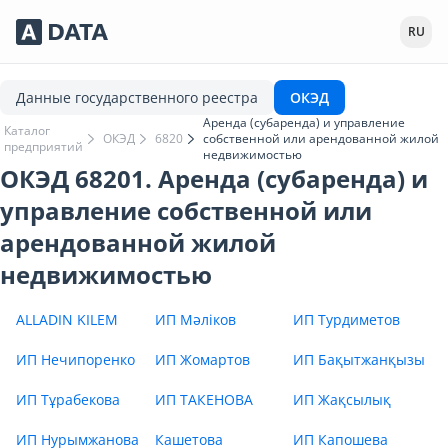
Сервисы Adata.kz
RU
Данные государственного реестра
ОКЭД
Аренда (субаренда) и управление
Каталог
ОКЭД
6820
собственной или арендованной жилой
предприятий
недвижимостью
ОКЭД 68201. Аренда (субаренда) и
управление собственной или
арендованной жилой
недвижимостью
ALLADIN KILEM
ИП Мәліков
ИП Турдиметов
ИП Нечипоренко
ИП Жомартов
ИП Бақытжанқызы
ИП Тұрабекова
ИП ТАКЕНОВА
ИП Жақсылық
ИП Нурымжанова
Кашетова
ИП Капошева