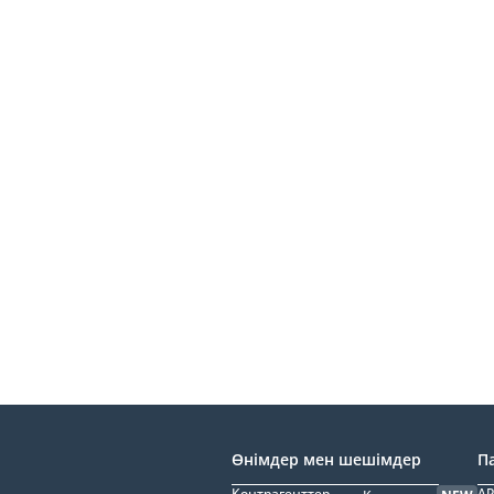
Өнімдер мен шешімдер
П
Контрагенттер
AP