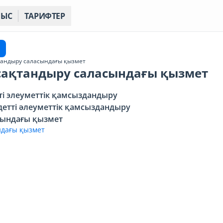
НЫС
ТАРИФТЕР
қтандыру саласындағы қызмет
к сақтандыру саласындағы қызмет
тті элеуметтік қамсыздандыру
ндетті әлеуметтік қамсыздандыру
асындағы қызмет
ндағы қызмет