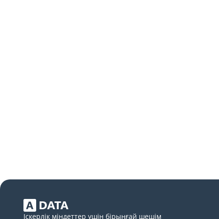
Іскерлік міндеттер үшін бірыңғай шешім