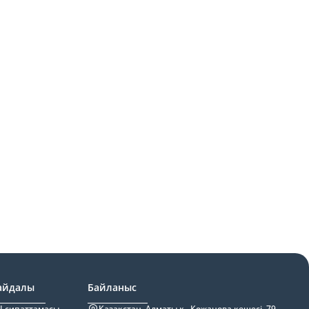
айдалы
Байланыс
I сипаттамасы
Қазақстан, Алматы қ., Қожанова көшесі, 79