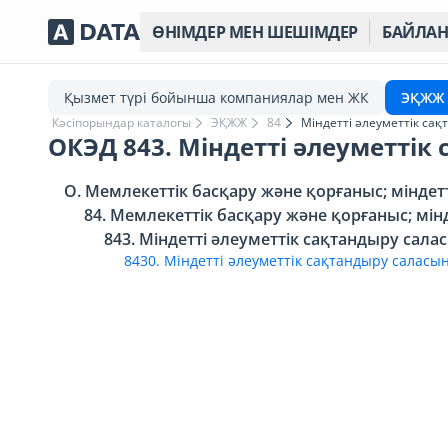
ӨНІМДЕР МЕН ШЕШІМДЕР
БАЙЛА
Қызмет түрі бойынша компаниялар мен ЖК
ЭҚЖЖ
Кәсіпорындар каталогы
ЭҚЖЖ
84
Міндетті әлеуметтік са
ОКЭД 843. Міндетті әлеуметті
O. Мемлекеттік басқару және қорғаныс; мінде
84. Мемлекеттік басқару және қорғаныс; мі
843. Міндетті әлеуметтік сақтандыру сал
8430. Міндетті әлеуметтік сақтандыру саласы