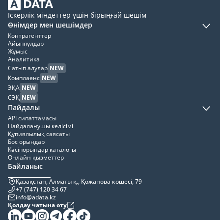
Іскерлік міндеттер үшін бірыңғай шешім
Өнімдер мен шешімдер
Контрагенттер
Айыппұлдар
Жұмыс
Аналитика
Сатып алулар
NEW
Комплаенс
NEW
ЭҚА
NEW
СЭҚ
NEW
Пайдалы
API сипаттамасы
Пайдаланушы келісімі
Құпиялылық саясаты
Бос орындар
Кәсіпорындар каталогы
Онлайн қызметтер
Байланыс
Қазақстан, Алматы қ., Қожанова көшесі, 79
+7 (747) 120 34 67
info@adata.kz
Қолдау чатына өту