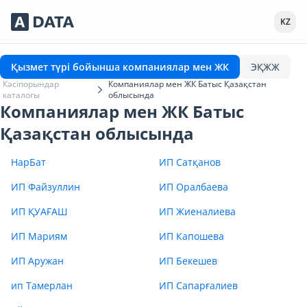
Сервисы Adata.kz
KZ
Қызмет түрі бойынша компаниялар мен ЖК
ЭҚЖЖ
Кәсіпорындар
Компаниялар мен ЖК Батыс Қазақстан
каталогы
облысында
Компаниялар мен ЖК Батыс
Қазақстан облысында
НарБат
ИП Сатқанов
ИП Файзуллин
ИП Оралбаева
ИП ҚУАҒАШ
ИП Жиеналиева
ИП Мариям
ИП Капошева
ИП Аружан
ИП Бекешев
ип Тамерлан
ИП Сапарғалиев