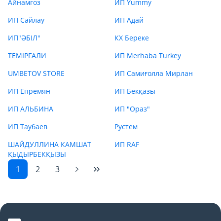
Айнамгоз
ИП Yummy
ИП Сайлау
ИП Адай
ИП"ӘБІЛ"
КХ Береке
ТЕМІРҒАЛИ
ИП Merhaba Turkey
UMBETOV STORE
ИП Самиғолла Мирлан
ИП Епремян
ИП Бекқазы
ИП АЛЬБИНА
ИП "Ораз"
ИП Таубаев
Рустем
ШАЙДУЛЛИНА КАМШАТ
ИП RAF
ҚЫДЫРБЕКҚЫЗЫ
1
2
3