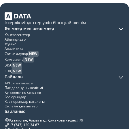
Іскерлік міндеттер үшін бірыңғай шешім
Өнімдер мен шешімдер
Контрагенттер
Айыппұлдар
Жұмыс
Аналитика
Сатып алулар
NEW
Комплаенс
NEW
ЭҚА
NEW
СЭҚ
NEW
Пайдалы
API сипаттамасы
Пайдаланушы келісімі
Құпиялылық саясаты
Бос орындар
Кәсіпорындар каталогы
Онлайн қызметтер
Байланыс
Қазақстан, Алматы қ., Қожанова көшесі, 79
+7 (747) 120 34 67