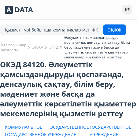
Сервисы Adata.kz
KZ
Қызмет түрі бойынша компаниялар мен ЖК
ЭҚЖЖ
Әлеуметтік қамсыздандыруды
қоспағанда, денсаулық сақтау, білім
Кәсіпорындар
ЭҚЖЖ
8412
беру, мәдениет және басқа да
каталогы
әлеуметтік көрсетілетін қызметтер
мекемелерінің қызметін реттеу
ОКЭД 84120. Әлеуметтік
қамсыздандыруды қоспағанда,
денсаулық сақтау, білім беру,
мәдениет және басқа да
әлеуметтік көрсетілетін қызметтер
мекемелерінің қызметін реттеу
КОММУНАЛЬНОЕ
ГОСУДАРСТВЕННОЕ
ГОСУДАРСТВЕННОЕ
ГОСУДАРСТВЕННОЕ
УЧРЕЖДЕНИЕ
УЧРЕЖДЕНИЕ